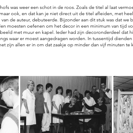
ofs was weer een schot in de roos. Zoals de titel al laat ver
maar ook, en dat kan je niet direct uit de titel afleiden, met 
 van de auteur, debuteerde. Bijzonder aan dit stuk was dat we b
len moesten oefenen om het decor in een minimum van tijd vol
tbeeld met muur en kapel. Ieder had zijn decoronderdeel dat h
angs waar er moest aangedragen worden. In tussentijd dienden 
t zijn allen er in om dat zaakje op minder dan vijf minuten te k