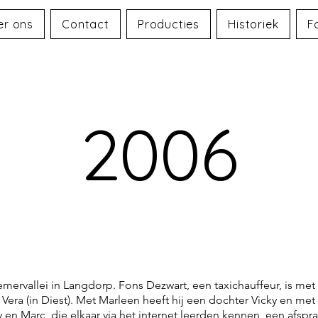
er ons
Contact
Producties
Historiek
F
2006
emervallei in Langdorp. Fons Dezwart, een taxichauffeur, is me
Vera (in Diest). Met Marleen heeft hij een dochter Vicky en me
y en Marc, die elkaar via het internet leerden kennen, een afspr