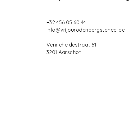
+32 456 05 60 44
info@vrijourodenbergstoneel.be
Venneheidestraat 61
3201 Aarschot