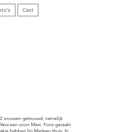
oto's
Cast
t 2 vrouwen getrouwd, namelijk
t Vera een zoon Marc. Fons geraakt
aakje hebben bij Marleen thuis. In